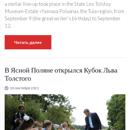
a stellar line‑up took place in the State Leo Tolstoy
Museum-Estate «Yasnaya Polyana», the Tula region, from
September 9 (the great writer's birthday) to September
12.
Читать далее
В Ясной Поляне открылся Кубок Льва
Толстого
10 сентября 2021